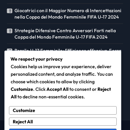
Giocatrici con il Maggior Numero di Intercettazioni
nella Coppa del Mondo Femminile FIFA U-17 2024
Strategie Difensive Contro Avversari Forti nella
Coppa del Mondo Femminile U-17 FIFA 2024
Brasile U-17 Femminile: Efficienza offensiva, Forza
difensiva, Coesione tra le giocatrici
We respect your privacy
Cookies help us improve your experience, deliver
personalized content, and analyze traffic. You can
choose which cookies to allow by clicking
promonza.it
Customize
. Click
Accept All
to consent or
Reject
All
to decline non-essential cookies.
Customize
Reject All