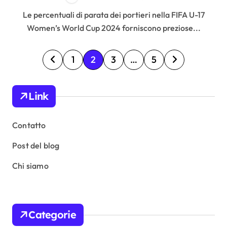
Le percentuali di parata dei portieri nella FIFA U-17
Women’s World Cup 2024 forniscono preziose...
P
1
2
3
…
5
o
s
Link
t
s
Contatto
p
Post del blog
a
Chi siamo
g
i
n
Categorie
a