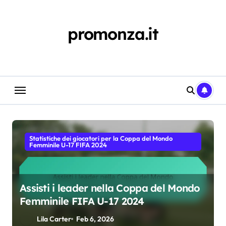
Skip
to
content
promonza.it
Statistiche dei giocatori per la Coppa del Mondo
Femminile U-17 FIFA 2024
Assisti i leader nella Coppa del Mondo
Femminile FIFA U-17 2024
Lila Carter
Feb 6, 2026