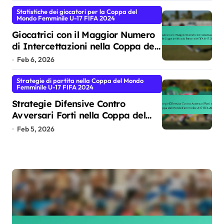
Statistiche dei giocatori per la Coppa del
Mondo Femminile U-17 FIFA 2024
Giocatrici con il Maggior Numero
di Intercettazioni nella Coppa del
Mondo Femminile FIFA U-17 2024
Feb 6, 2026
Strategie di partita nella Coppa del Mondo
Femminile U-17 FIFA 2024
Strategie Difensive Contro
Avversari Forti nella Coppa del
Mondo Femminile U-17 FIFA 2024
Feb 5, 2026