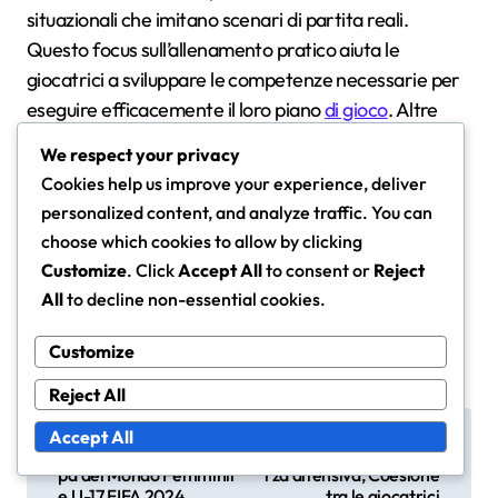
situazionali che imitano scenari di partita reali.
Questo focus sull’allenamento pratico aiuta le
giocatrici a sviluppare le competenze necessarie per
eseguire efficacemente il loro piano
di gioco
. Altre
squadre possono dare priorità alla condizione fisica
We respect your privacy
rispetto all’allenamento tattico, il che può portare a
Cookies help us improve your experience, deliver
lacune nelle prestazioni durante momenti critici delle
personalized content, and analyze traffic. You can
partite.
choose which cookies to allow by clicking
Customize
. Click
Accept All
to consent or
Reject
All
to decline non-essential cookies.
Customize
Reject All
P
Strategie per le situazi
Brasile U-17 Femminile:
Accept All
oni da fermo nella Cop
Efficienza offensiva, Fo
o
pa del Mondo Femminil
rza difensiva, Coesione
e U-17 FIFA 2024
tra le giocatrici