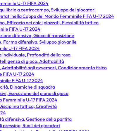
emminile U-17 FIFA 2024
quilibrio a centrocampo, Sviluppo dei giocatori
letati nella Coppa del Mondo Femminile FIFA U-17 2024
fficacia nei calci piazzati, Flessibilità tattica
nile FIFA U-17 2024
ione difensiva, Gioco di transizione
e, Forma difensiva, Sviluppo giovanile
nile U-17 FIFA 2024
a individuale, Profondità della rosa
lligenza di gioco, Adattabilità
 Adattabilità agli avversari, Condizionamento fisico
e FIFA U-17 2024
minile FIFA U-17 2024
icità, Dinamiche di squadra
ivi, Esecuzione del piano di gioco
do Femminile U-17 FIFA 2024
sciplina tattica, Creatività
024
tà difensiva, Gestione della partita
i pressing, Ruoli dei giocatori