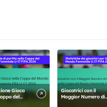
ie di partita nella Coppa del
Statistiche dei giocatori per 
emminile U-17 FIFA 2024
Mondo Femminile U-17 FIFA 
zione Gioca
Giocatrici con il
Coppa del
Maggior Numero di
 Femminile
Intercettazioni nella