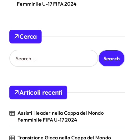
Femminile U-17 FIFA 2024
Cerca
S
e
a
r
c
h
Articoli recenti
f
o
r
Assisti i leader nella Coppa del Mondo
:
Femminile FIFA U-17 2024
Transizione Gioca nella Coppa del Mondo