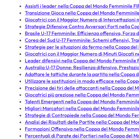
Assisti i leader nella Coppa del Mondo Femminile F
Transizione Gioca nella Coppa del Mondo Femminile
Giocatrici con il Maggior Numero di Intercettazion
Strategie Difensive Contro Avversari Forti nella C
Brasile U-17 Femminile: Efficienza offensiva, Forza d
Corea del Sud U-17 Femminile: Schemi offensivi, Tran
Strategie per le situazioni da fermo nella Coppa d
Giocatrici con il Maggior Numero di Minuti Giocati
Leader difensivi nella Coppa del Mondo Femminile 
Australia U-17 Donne: Resilienza difensiva, Prestazio
Adattare le tattiche durante la partita nella Copp
Utilizzare le sostituzioni in modo efficace nella C
Precisione dei tiri delle attaccanti nella Coppa de
Giocatrici più preziose nella Coppa del Mondo Femm
Talenti Emergenti nella Coppa del Mondo Femminil
Migliori Marcatori nella Coppa del Mondo Femminil
Strategie di Contropiede nella Coppa del Mondo Fe
Analisi dei Risultati delle Partite nella Coppa del 
Formazioni Offensiva nella Coppa del Mondo Femmi
Percentuali di Parate dei Portieri nella Coppa del