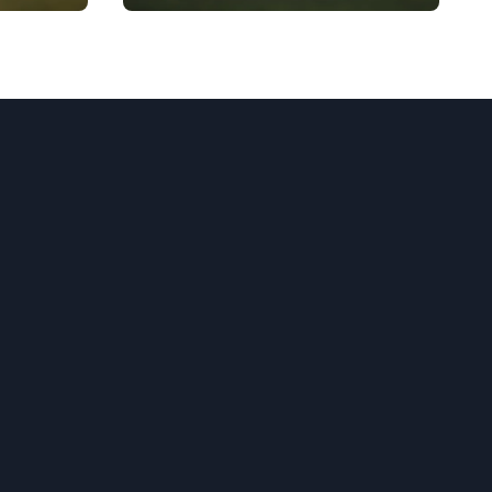
Mondo Femminile U-
7
17 FIFA 2024