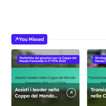
You Missed
Statistiche dei giocatori per la Coppa del
Strateg
Mondo Femminile U-17 FIFA 2024
Mondo F
Assisti i leader nella
Transi
Coppa del Mondo
nella 
Femminile FIFA U-17
Mondo