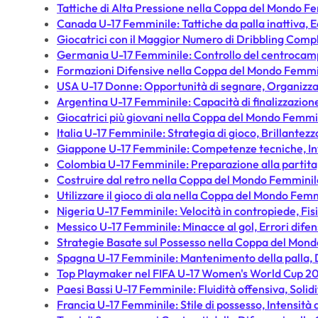
Tattiche di Alta Pressione nella Coppa del Mondo F
Canada U-17 Femminile: Tattiche da palla inattiva, E
Giocatrici con il Maggior Numero di Dribbling Comp
Germania U-17 Femminile: Controllo del centrocampo, E
Formazioni Difensive nella Coppa del Mondo Femmi
USA U-17 Donne: Opportunità di segnare, Organizzaz
Argentina U-17 Femminile: Capacità di finalizzazion
Giocatrici più giovani nella Coppa del Mondo Femmi
Italia U-17 Femminile: Strategia di gioco, Brillantezz
Giappone U-17 Femminile: Competenze tecniche, Inte
Colombia U-17 Femminile: Preparazione alla partita,
Costruire dal retro nella Coppa del Mondo Femminil
Utilizzare il gioco di ala nella Coppa del Mondo Fem
Nigeria U-17 Femminile: Velocità in contropiede, Fis
Messico U-17 Femminile: Minacce al gol, Errori difens
Strategie Basate sul Possesso nella Coppa del Mon
Spagna U-17 Femminile: Mantenimento della palla, Di
Top Playmaker nel FIFA U-17 Women's World Cup 2
Paesi Bassi U-17 Femminile: Fluidità offensiva, Solidi
Francia U-17 Femminile: Stile di possesso, Intensità d